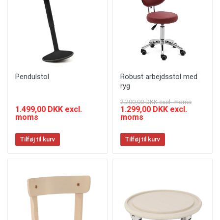
Pendulstol
Robust arbejdsstol med
ryg
2.200,00 DKK excl. moms
1.499,00 DKK excl.
1.299,00 DKK excl.
moms
moms
Tilføj til kurv
Tilføj til kurv