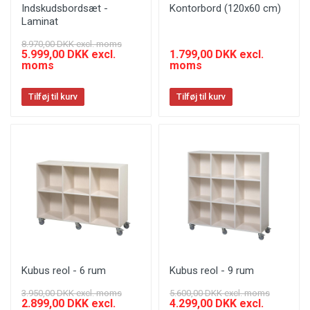
Indskudsbordsæt -
Kontorbord (120x60 cm)
Laminat
8.970,00 DKK excl. moms
5.999,00 DKK excl.
1.799,00 DKK excl.
moms
moms
Tilføj til kurv
Tilføj til kurv
Kubus reol - 6 rum
Kubus reol - 9 rum
3.950,00 DKK excl. moms
5.600,00 DKK excl. moms
2.899,00 DKK excl.
4.299,00 DKK excl.