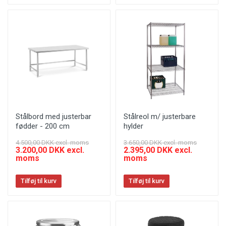
Stålbord med justerbar
Stålreol m/ justerbare
fødder - 200 cm
hylder
4.500,00 DKK excl. moms
3.650,00 DKK excl. moms
3.200,00 DKK excl.
2.395,00 DKK excl.
moms
moms
Tilføj til kurv
Tilføj til kurv