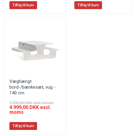
Tilføj til kurv
Tilføj til kurv
Væghængt
bord-/bænkesæt, vug -
140 cm
7.399,00 DKK excl. moms
4.999,00 DKK excl.
moms
Tilføj til kurv