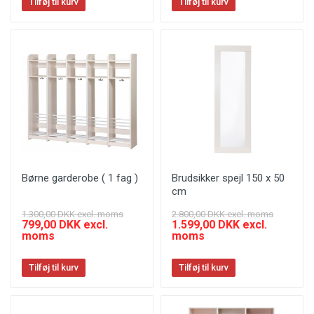
Tilføj til kurv
Tilføj til kurv
Børne garderobe ( 1 fag )
Brudsikker spejl 150 x 50
cm
1.300,00 DKK excl. moms
2.800,00 DKK excl. moms
799,00 DKK excl.
1.599,00 DKK excl.
moms
moms
Tilføj til kurv
Tilføj til kurv