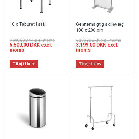
10 x Taburet i stål
Gennemsigtig skillevæg
100 x 200 cm
7.990,00 DKK excl. moms
5.200,00 DKK excl. moms
5.500,00 DKK excl.
3.199,00 DKK excl.
moms
moms
Tilføj til kurv
Tilføj til kurv