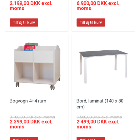
2.199,00 DKK excl.
6.900,00 DKK excl.
moms
moms
Tilføj til kurv
Tilføj til kurv
Bogvogn 4+4 rum
Bord, laminat (140 x 80
cm)
3.100,00 DKK excl. moms
3.500,00 DKK excl. moms
2.399,00 DKK excl.
2.499,00 DKK excl.
moms
moms