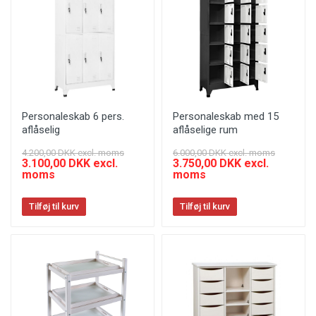
Personaleskab 6 pers.
Personaleskab med 15
aflåselig
aflåselige rum
4.200,00 DKK excl. moms
6.000,00 DKK excl. moms
3.100,00 DKK excl.
3.750,00 DKK excl.
moms
moms
Tilføj til kurv
Tilføj til kurv