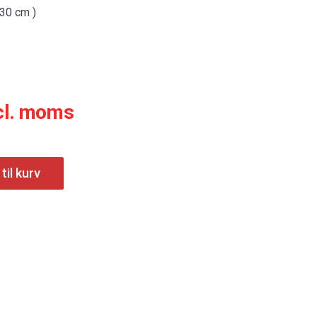
30 cm )
cl. moms
 til kurv