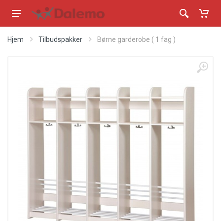
Hjem
Tilbudspakker
Børne garderobe ( 1 fag )