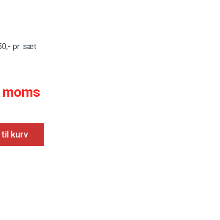
0,- pr. sæt
. moms
 til kurv