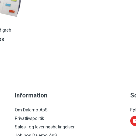
d greb
KK
Information
S
Om Dalemo ApS
Fø
Privatlivspolitik
Salgs- og leveringsbetingelser
Job hos Dalemo ApS