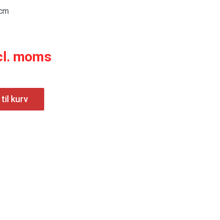
 cm
cl. moms
 til kurv