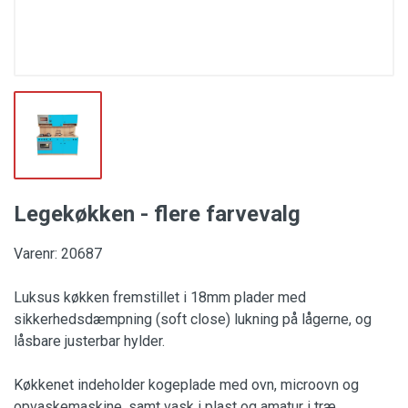
Legekøkken - flere farvevalg
Varenr: 20687
Luksus køkken fremstillet i 18mm plader med
sikkerhedsdæmpning (soft close) lukning på lågerne, og
låsbare justerbar hylder.
Køkkenet indeholder kogeplade med ovn, microovn og
opvaskemaskine, samt vask i plast og amatur i træ.