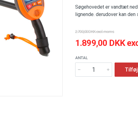
Søgehovedet er vandtæt ned t
lignende. derudover kan den s
2.700,00 DKK excl. moms
1.899,00 DKK ex
ANTAL
Tilføj