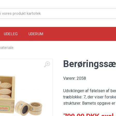
UDELEG
UDERUM
materiale
Berøringssæt
Varenr: 2058
Udviklingen af følelsen af be
træblokke: 7, der viser forsk
strukturer. Barnets opgave e